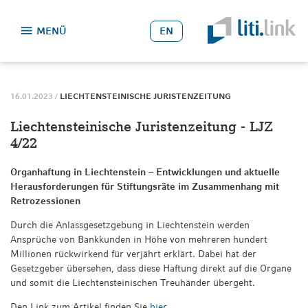
EN
MENÜ
16.01.2023 /
LIECHTENSTEINISCHE JURISTENZEITUNG
RETROZESSIONEN
Liechtensteinische Juristenzeitung - LJZ
SO FUNKTIONIERT RETRO-BACK
4/22
WARUM RETRO-BACK™
LEBENSVERSICHERUNGEN
Organhaftung in Liechtenstein – Entwicklungen und aktuelle
RETRORECHNER
SO FUNKTIONIERT DER INSURANCE-CHECK
Herausforderungen für Stiftungsräte im Zusammenhang mit
WARUM INSURANCE-CHECK
ANSPRÜCHE SICHERN
Retrozessionen
PROZESSFINANZIERUNG
ÜBER UNS
ANSPRÜCHE PRÜFEN
Durch die Anlassgesetzgebung in Liechtenstein werden
GERICHTSVERFAHREN
Ansprüche von Bankkunden in Höhe von mehreren hundert
SCHIEDSVERFAHREN
UNTERNEHMEN
Millionen rückwirkend für verjährt erklärt. Dabei hat der
MEDIENBERICHTE
TEAM
Gesetzgeber übersehen, dass diese Haftung direkt auf die Organe
und somit die Liechtensteinischen Treuhänder übergeht.
BLOG
Den Link zum Artikel finden Sie
hier
.