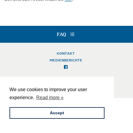
FAQ
KONTAKT
FAQ
© 2026
IMPRESSUM
DATENSCHUTZ
KONTAKT
MEDIENBERICHTE
IMPRESSUM
DATENSCHUTZ
We use cookies to improve your user
© 2026
experience.
Read more »
Accept