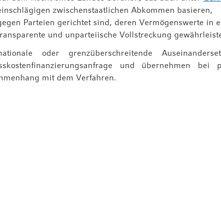
einschlägigen zwischenstaatlichen Abkommen basieren,
gegen Parteien gerichtet sind, deren Vermögenswerte in e
transparente und unparteiische Vollstreckung gewährleiste
+41 81 595 00 10
office@litilink.com
ationale oder grenzüberschreitende Auseinanders
sskostenfinanzierungsanfrage und übernehmen bei p
menhang mit dem Verfahren.