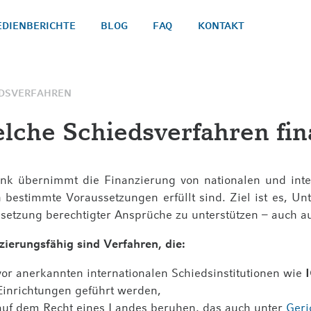
DIENBERICHTE
BLOG
FAQ
KONTAKT
EDSVERFAHREN
lche Schiedsverfahren fina
PROZESSF
LEBENSVERSICHERUNGEN
Link übernimmt die Finanzierung von nationalen und int
GERICHT
SO FUNKTIONIERT DER INSURANCE-
CHECK
n bestimmte Voraussetzungen erfüllt sind. Ziel ist es, U
SCHIEDS
setzung berechtigter Ansprüche zu unterstützen – auch aus
WARUM INSURANCE-CHECK
zierungsfähig sind Verfahren, die:
ANSPRÜCHE PRÜFEN
vor anerkannten internationalen Schiedsinstitutionen wie
Einrichtungen geführt werden,
auf dem Recht eines Landes beruhen, das auch unter
Geri