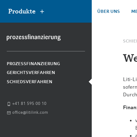
Produkte
ÜBER UNS
ME
SCHI
We
PROZESSFINANZIERUNG
RETROZESSIONEN
GERICHTSVERFAHREN
Liti-
SO FUNKTIONIERT RETRO-BACK
SCHIEDSVERFAHREN
sofer
WARUM RETRO-BACK™
Durch
+41 81 595 00 10
Finan
RETRORECHNER
office@litilink.com
ANSPRÜCHE SICHERN