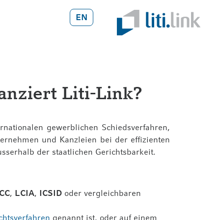
EN
nziert Liti-Link?
INANZIERUNG
ernationalen gewerblichen Schiedsverfahren,
SVERFAHREN
nternehmen und Kanzleien bei der effizienten
VERFAHREN
serhalb der staatlichen Gerichtsbarkeit.
ICC
,
LCIA
,
ICSID
oder vergleichbaren
chtsverfahren
genannt ist, oder auf einem